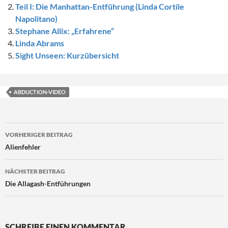
Teil I: Die Manhattan-Entführung (Linda Cortile
Napolitano)
Stephane Allix: „Erfahrene“
Linda Abrams
Sight Unseen: Kurzübersicht
ABDUCTION-VIDEO
Beitragsnavigation
VORHERIGER BEITRAG
Alienfehler
NÄCHSTER BEITRAG
Die Allagash-Entführungen
SCHREIBE EINEN KOMMENTAR