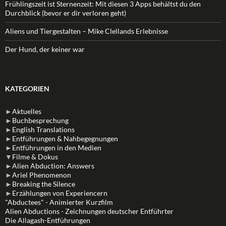
Frühlingszeit ist Sternenzeit: Mit diesen 3 Apps behältst du den
Durchblick (bevor er dir verloren geht)
Aliens und Tiergestalten – Mike Clellands Erlebnisse
Der Hund, der keiner war
KATEGORIEN
►
Aktuelles
►
Buchbesprechung
►
English Translations
►
Entführungen & Nahbegegnungen
►
Entführungen in den Medien
▼
Filme & Dokus
►
Alien Abduction: Answers
►
Ariel Phenomenon
►
Breaking the Silence
►
Erzählungen von Experiencern
"Abductees" - Animierter Kurzfilm
Alien Abductions - Zeichnungen deutscher Entführter
Die Allagash-Entführungen