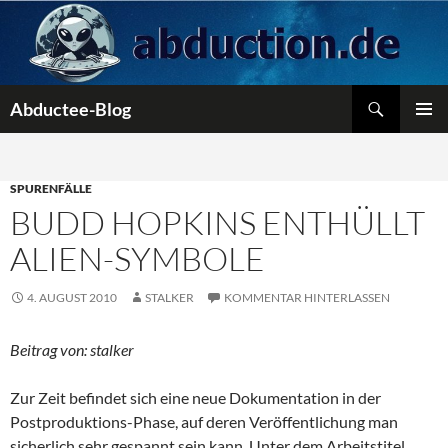
Zum
Inhalt
springen
Suchen
Abductee-Blog
PRIMÄR
MENÜ
SPURENFÄLLE
BUDD HOPKINS ENTHÜLLT
ALIEN-SYMBOLE
4. AUGUST 2010
STALKER
KOMMENTAR HINTERLASSEN
Beitrag von: stalker
Zur Zeit befindet sich eine neue Dokumentation in der
Postproduktions-Phase, auf deren Veröffentlichung man
sicherlich sehr gespannt sein kann. Unter dem Arbeitstitel