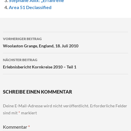
Stephane Allix: „Erfahrene“
Area 51 Declassified
Beitragsnavigation
VORHERIGER BEITRAG
Woolaston Grange, England, 18. Juli 2010
NÄCHSTER BEITRAG
Erlebnisbericht Kornkreise 2010 – Teil 1
SCHREIBE EINEN KOMMENTAR
Deine E-Mail-Adresse wird nicht veröffentlicht.
Erforderliche Felder
sind mit
*
markiert
Kommentar
*