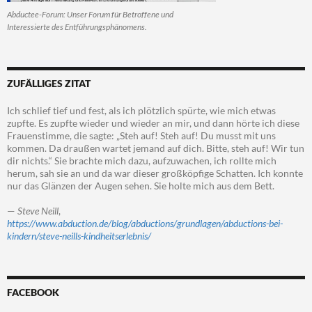
Abductee-Forum: Unser Forum für Betroffene und
Interessierte des Entführungsphänomens.
ZUFÄLLIGES ZITAT
Ich schlief tief und fest, als ich plötzlich spürte, wie mich etwas
zupfte. Es zupfte wieder und wieder an mir, und dann hörte ich diese
Frauenstimme, die sagte: „Steh auf! Steh auf! Du musst mit uns
kommen. Da draußen wartet jemand auf dich. Bitte, steh auf! Wir tun
dir nichts.“ Sie brachte mich dazu, aufzuwachen, ich rollte mich
herum, sah sie an und da war dieser großköpfige Schatten. Ich konnte
nur das Glänzen der Augen sehen. Sie holte mich aus dem Bett.
—
Steve Neill
,
https://www.abduction.de/blog/abductions/grundlagen/abductions-bei-
kindern/steve-neills-kindheitserlebnis/
FACEBOOK