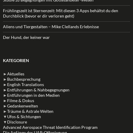
Frühlingszeit ist Sternenzeit: Mit diesen 3 Apps behältst du den
Durchblick (bevor er dir verloren geht)
Aliens und Tiergestalten – Mike Clellands Erlebnisse
Der Hund, der keiner war
KATEGORIEN
►
Aktuelles
►
Buchbesprechung
►
English Translations
►
Entführungen & Nahbegegnungen
►
Entführungen in den Medien
►
Filme & Dokus
►
Gedankenwelten
►
Träume & Astrale Welten
▼
Ufos & Sichtungen
▼
Disclosure
Advanced Aerospace Threat Identification Program
Die Anfänge der UAP-Offenlegung