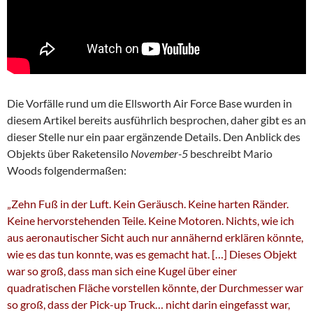
Die Vorfälle rund um die Ellsworth Air Force Base wurden in
diesem Artikel bereits ausführlich besprochen, daher gibt es an
dieser Stelle nur ein paar ergänzende Details. Den Anblick des
Objekts über Raketensilo
November-5
beschreibt Mario
Woods folgendermaßen:
„Zehn Fuß in der Luft. Kein Geräusch. Keine harten Ränder.
Keine hervorstehenden Teile. Keine Motoren. Nichts, wie ich
aus aeronautischer Sicht auch nur annähernd erklären könnte,
wie es das tun konnte, was es gemacht hat. […] Dieses Objekt
war so groß, dass man sich eine Kugel über einer
quadratischen Fläche vorstellen könnte, der Durchmesser war
so groß, dass der Pick-up Truck… nicht darin eingefasst war,