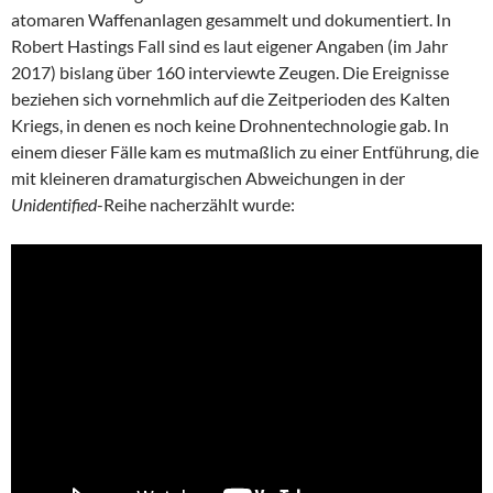
atomaren Waffenanlagen gesammelt und dokumentiert. In
Robert Hastings Fall sind es laut eigener Angaben (im Jahr
2017) bislang über 160 interviewte Zeugen. Die Ereignisse
beziehen sich vornehmlich auf die Zeitperioden des Kalten
Kriegs, in denen es noch keine Drohnentechnologie gab. In
einem dieser Fälle kam es mutmaßlich zu einer Entführung, die
mit kleineren dramaturgischen Abweichungen in der
Unidentified
-Reihe nacherzählt wurde: