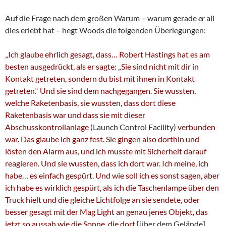
Auf die Frage nach dem großen Warum – warum gerade
er
all
dies erlebt hat – hegt Woods die folgenden Überlegungen:
„Ich glaube ehrlich gesagt, dass… Robert Hastings hat es am
besten ausgedrückt, als er sagte: „Sie sind nicht mit dir in
Kontakt getreten, sondern du bist mit ihnen in Kontakt
getreten.“ Und sie sind dem nachgegangen. Sie wussten,
welche Raketenbasis, sie wussten, dass dort diese
Raketenbasis war und dass sie mit dieser
Abschusskontrollanlage
(Launch Control Facility)
verbunden
war.
Das glaube ich ganz fest. Sie gingen also dorthin und
lösten den Alarm aus, und ich musste mit Sicherheit darauf
reagieren. Und sie wussten, dass ich dort war. Ich meine, ich
habe… es einfach gespürt.
Und wie soll ich es sonst sagen, aber
ich habe es wirklich gespürt, als ich die Taschenlampe über den
Truck hielt und die gleiche Lichtfolge an sie sendete, oder
besser gesagt mit der Mag Light an genau jenes Objekt, das
jetzt so aussah wie die Sonne, die dort
[über dem Gelände]