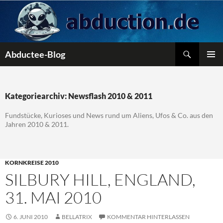
Zum
Inhalt
springen
Suchen
Abductee-Blog
PRIMÄR
MENÜ
Kategoriearchiv: Newsflash 2010 & 2011
Fundstücke, Kurioses und News rund um Aliens, Ufos & Co. aus den
Jahren 2010 & 2011.
KORNKREISE 2010
SILBURY HILL, ENGLAND,
31. MAI 2010
6. JUNI 2010
BELLATRIX
KOMMENTAR HINTERLASSEN