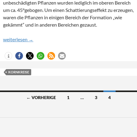
unbeschädigten Pflanzen wurden lediglich im oberen Bereich
um ca. 45°gebogen. Um einen Schattierungseffekt zu erzeugen,
waren die Pflanzen in einigen Bereich der Formation „wie
gekämmt“ und in anderen Bereichen gezaust.
Liddington Castle, England, 01. Juni 2010
weiterlesen
→
KORNKREISE
Beitragsnavigation
← VORHERIGE
1
…
3
4