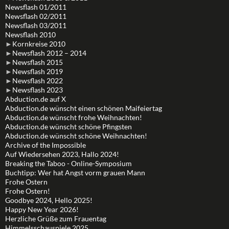
Newsflash 01/2011
Newsflash 02/2011
Newsflash 03/2011
Newsflash 2010
►
Kornkreise 2010
►
Newsflash 2012 – 2014
►
Newsflash 2015
►
Newsflash 2019
►
Newsflash 2022
►
Newsflash 2023
Abduction.de auf X
Abduction.de wünscht einen schönen Maifeiertag
Abduction.de wünscht frohe Weihnachten!
Abduction.de wünscht schöne Pfingsten
Abduction.de wünscht schöne Weihnachten!
Archive of the Impossible
Auf Wiedersehen 2023, Hallo 2024!
Breaking the Taboo - Online-Symposium
Buchtipp: Wer hat Angst vorm grauen Mann
Frohe Ostern
Frohe Ostern!
Goodbye 2024, Hello 2025!
Happy New Year 2026!
Herzliche Grüße zum Frauentag
Himmelsschauspiele 2025