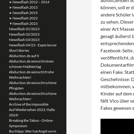
aufblitzenden S
►
Newsflash 2012 – 2014
können, soll er 
►
Newsflash 2015
►
Newsflash 2019
andere Schüler 
►
Newsflash 2022
zu sehen. Dieser
▼
Newsflash 2023
einer Art Massen
Newsflash 01/2023
Newsflash 02/2023
gesagt äußerst b
Newsflash 03/2023
entsprechende
Newsflash 04/23 - Experiencer
Facebook-Seite
Short Stories
Abduction.de auf X
veröffentlicht, 
Abduction.de wünscht einen
Dokumentarfilm e
schönen Maifeiertag
einen Fake. Stat
Abduction.de wünscht frohe
Weihnachten!
Geschehnisse: D
Abduction.de wünscht schöne
mitbekommen, we
Pfingsten
Kinder auf dem 
Abduction.de wünscht schöne
Weihnachten!
fällt Vico über 
Archive of the Impossible
Fakes gewesen se
Auf Wiedersehen 2023, Hallo
2024!
Breaking the Taboo - Online-
Symposium
Buchtipp: Wer hat Angst vorm