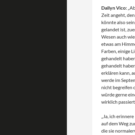
Dallyn Vico:
„Ab
Zeit angeht, den
könnte also sein
gelandet ist, zu
Wesen auch wiede
etwas am Himmel
Farben, einige L
gehandelt haben
gehandelt haben.
erklären kann, au
werde im Septem
nicht begreifen 
würde gerne eine
wirklich passiert
„Ja, ich erinner
auf dem Weg zur
die sie normale