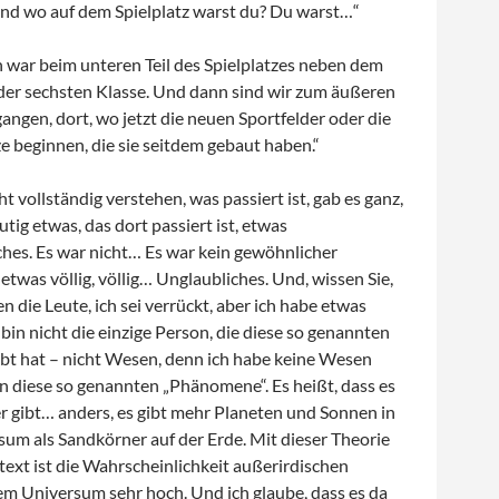
nd wo auf dem Spielplatz warst du? Du warst…“
h war beim unteren Teil des Spielplatzes neben dem
er sechsten Klasse. Und dann sind wir zum äußeren
ngen, dort, wo jetzt die neuen Sportfelder oder die
e beginnen, die sie seitdem gebaut haben.“
t vollständig verstehen, was passiert ist, gab es ganz,
utig etwas, das dort passiert ist, etwas
es. Es war nicht… Es war kein gewöhnlicher
 etwas völlig, völlig… Unglaubliches. Und, wissen Sie,
die Leute, ich sei verrückt, aber ich habe etwas
bin nicht die einzige Person, die diese so genannten
t hat – nicht Wesen, denn ich habe keine Wesen
n diese so genannten „Phänomene“. Es heißt, dass es
 gibt… anders, es gibt mehr Planeten und Sonnen in
um als Sandkörner auf der Erde. Mit dieser Theorie
ext ist die Wahrscheinlichkeit außerirdischen
em Universum sehr hoch. Und ich glaube, dass es da