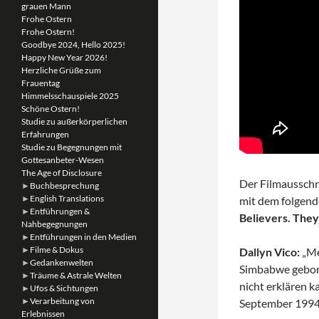
grauen Mann
Frohe Ostern
Frohe Ostern!
Goodbye 2024, Hello 2025!
Happy New Year 2026!
Herzliche Grüße zum
Frauentag
Himmelsschauspiele 2025
Schöne Ostern!
Studie zu außerkörperlichen
Erfahrungen
Studie zu Begegnungen mit
Gottesanbeter-Wesen
The Age of Disclosure
Der Filmausschni
►
Buchbesprechung
►
English Translations
mit dem folgend
►
Entführungen &
Believers. They
Nahbegegnungen
►
Entführungen in den Medien
►
Filme & Dokus
Dallyn Vico:
„Me
►
Gedankenwelten
Simbabwe gebore
►
Träume & Astrale Welten
nicht erklären k
►
Ufos & Sichtungen
►
Verarbeitung von
September 1994
Erlebnissen