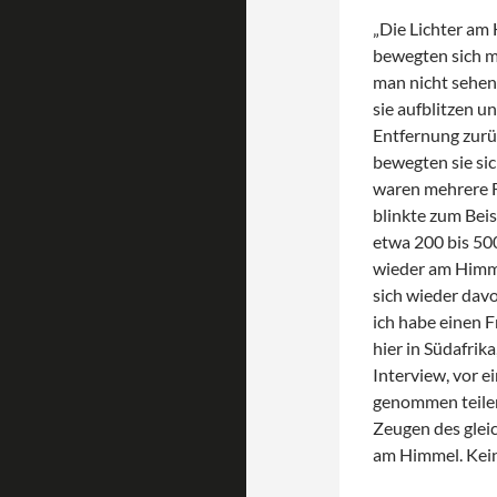
„Die Lichter am 
bewegten sich mi
man nicht sehen 
sie aufblitzen u
Entfernung zurü
bewegten sie sic
waren mehrere Fa
blinkte zum Bei
etwa 200 bis 500 
wieder am Himme
sich wieder davo
ich habe einen F
hier in Südafrik
Interview, vor 
genommen teilen 
Zeugen des glei
am Himmel. Kein