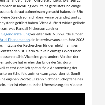
tein gehandelt haben. Um die Stunde schwänzen zu
demnach in Richtung des Steins gedeutet und einige
lautstark darauf aufmerksam gemacht haben, ein Ufo
 kleine Streich soll sich dann verselbständigt und zu
hysterie geführt haben. Vicos Auftritt wirkte gelinde
izarr, was Randall Nickerson zu einer
n
Gegendarstellung
verleiten ließ. Nun wurde auf der
Ariel Phenomenon
ein Interview vaus dem Jahr 2008
das im Zuge der Recherchen für den gleichnamigen
ntstanden ist. Darin fällt kein einziges Wort über
tdessen erzählt Vico eine ganz andere Version der
emzufolge hat er eher das Ende der Sichtung
il er erst ziemlich spät auf die Ansammlung der
unteren Schulfeld aufmerksam geworden ist. Somit
seine eigenen Worte: Er kann nicht der Schöpfer eines
in. Hier ist eine deutsche Übersetzung des Videos: