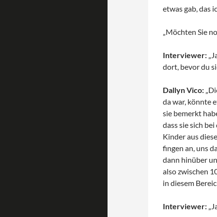
etwas gab, das i
„Möchten Sie no
Interviewer:
„J
dort, bevor du s
Dallyn Vico:
„Di
da war, könnte e
sie bemerkt habe
dass sie sich b
Kinder aus dies
fingen an, uns d
dann hinüber und
also zwischen 10
in diesem Berei
Interviewer:
„Ja