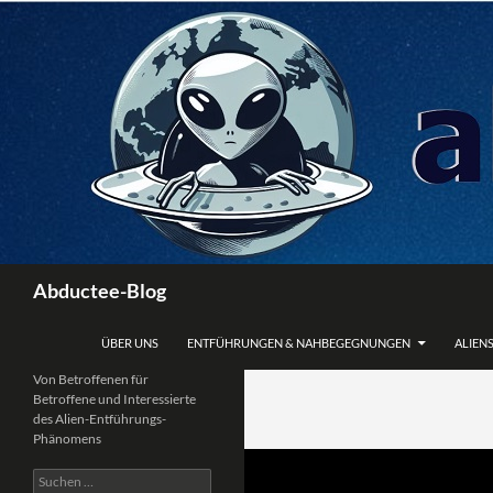
Zum
Inhalt
springen
Suchen
Abductee-Blog
ÜBER UNS
ENTFÜHRUNGEN & NAHBEGEGNUNGEN
ALIENS
Von Betroffenen für
Betroffene und Interessierte
des Alien-Entführungs-
Phänomens
Suchen