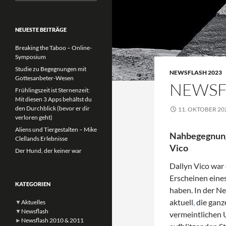
nach:
NEUESTE BEITRÄGE
Breaking the Taboo – Online-
Symposium
Studie zu Begegnungen mit
NEWSFLASH 2023
Gottesanbeter-Wesen
NEWSF
Frühlingszeit ist Sternenzeit:
Mit diesen 3 Apps behältst du
den Durchblick (bevor er dir
11. OKTOBER 20
verloren geht)
Aliens und Tiergestalten – Mike
Nahbegegnung 
Clellands Erlebnisse
Vico
Der Hund, der keiner war
Dallyn Vico war 
Erscheinen eine
KATEGORIEN
haben. In der N
aktuell
,
die ganz
▼
Aktuelles
▼
Newsflash
vermeintlichen U
►
Newsflash 2010 & 2011