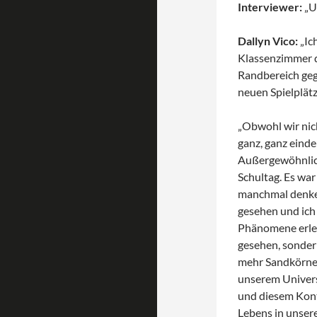
Interviewer:
„U
Dallyn Vico:
„Ic
Klassenzimmer d
Randbereich gega
neuen Spielplätz
„Obwohl wir nich
ganz, ganz einde
Außergewöhnlich
Schultag. Es war
manchmal denken 
gesehen und ich 
Phänomene erleb
gesehen, sonder
mehr Sandkörner
unserem Univers
und diesem Kont
Lebens in unser