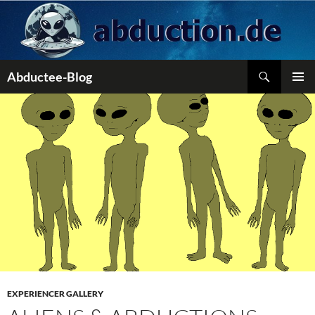
Zum
Inhalt
springen
Suchen
Abductee-Blog
PRIMÄR
MENÜ
EXPERIENCER GALLERY