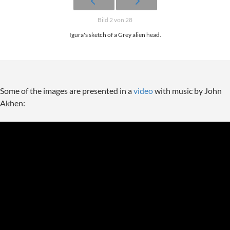
Bild 2 von 28
Igura's sketch of a Grey alien head.
Some of the images are presented in a
video
with music by John
Akhen: