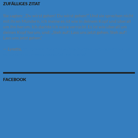
ZUFÄLLIGES ZITAT
Sie sagten: „Du wirst gehen! Du wirst gehen!“ Und sie sprechen nicht
mit ihren Mündern, ich meine es ist wie in deinem Kopf und überall
um ihn herum. Ich dachte ich wäre verrückt. Es ist wie überall um
deinen Kopf herum, und: „Steh auf! Lass uns jetzt gehen. Steh auf!
Lass uns jetzt gehen.“
—
Lynette
,
https://www.abduction.de/blog/buchbesprechung/onboard-ufo-
encounters-von-preston-dennet/teil-drei-lynette/
FACEBOOK