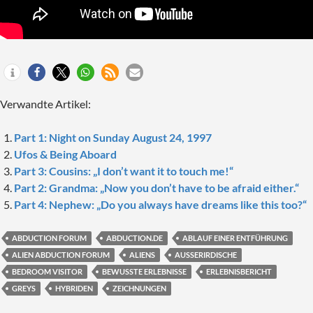
Verwandte Artikel:
Part 1: Night on Sunday August 24, 1997
Ufos & Being Aboard
Part 3: Cousins: „I don’t want it to touch me!“
Part 2: Grandma: „Now you don’t have to be afraid either.“
Part 4: Nephew: „Do you always have dreams like this too?“
ABDUCTION FORUM
ABDUCTION.DE
ABLAUF EINER ENTFÜHRUNG
ALIEN ABDUCTION FORUM
ALIENS
AUSSERIRDISCHE
BEDROOM VISITOR
BEWUSSTE ERLEBNISSE
ERLEBNISBERICHT
GREYS
HYBRIDEN
ZEICHNUNGEN