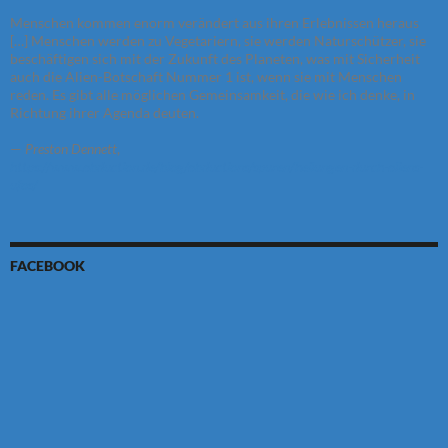
Menschen kommen enorm verändert aus ihren Erlebnissen heraus
[…] Menschen werden zu Vegetariern, sie werden Naturschützer, sie
beschäftigen sich mit der Zukunft des Planeten, was mit Sicherheit
auch die Alien-Botschaft Nummer 1 ist, wenn sie mit Menschen
reden. Es gibt alle möglichen Gemeinsamkeit, die wie ich denke, in
Richtung ihrer Agenda deuten.
—
Preston Dennett
,
https://www.abduction.de/blog/abductions/spuren/heilungen-durch-aliens-
ufos/
FACEBOOK