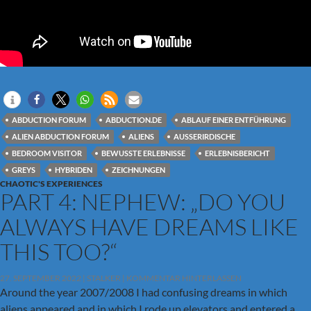
ABDUCTION FORUM
ABDUCTION.DE
ABLAUF EINER ENTFÜHRUNG
ALIEN ABDUCTION FORUM
ALIENS
AUSSERIRDISCHE
BEDROOM VISITOR
BEWUSSTE ERLEBNISSE
ERLEBNISBERICHT
GREYS
HYBRIDEN
ZEICHNUNGEN
CHAOTIC'S EXPERIENCES
PART 4: NEPHEW: „DO YOU
ALWAYS HAVE DREAMS LIKE
THIS TOO?“
27. SEPTEMBER 2022
STALKER
KOMMENTAR HINTERLASSEN
Around the year 2007/2008 I had confusing dreams in which
aliens appeared and in which I rode up elevators and entered a