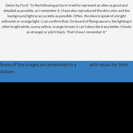
Deion by Ford: "In the following picture I tried to represent an alien as good and
detailed as possible, as I remember it. I have also reproduced the skin color and the
background light as accurately as possible. Often, the deions speak of a bright
yellowish or orange light. I can confirm that. On board of flying saucers, the lighting is
often bright white, sunny yellow, orange-brown (I can't describe it any better, it looks
so strange) or pitch black. That's how I remember it."
Some of the images are presented in a
video
with music by John
Akhen: