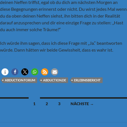
deinen Neffen triffst, egal ob du dich am nächsten Morgen an
diese Begegnungen erinnerst oder nicht. Du wirst jedes Mal wenn
du da oben deinen Neffen siehst, ihn bitten dich in der Realität
darauf anzusprechen und dir eine einzige Frage zu stellen: „Hast
du auch immer solche Träume?“
Ich würde ihm sagen, dass ich diese Frage mit „Ja.“ beantworten
würde. Dann hätten wir beide Gewissheit, dass es wahr ist.
Teil 4 – Neffe: „Hast du auch immer solche Träume?“
weiterlesen
→
ABDUCTION FORUM
ABDUCTION.DE
ERLEBNISBERICHT
Beitragsnavigation
1
2
3
NÄCHSTE →