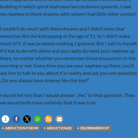
building in which spiral staircases led clockwise upwards. I saw
my nephew in these dreams, with whom I had little other contact.
I couldn’t do much with these dreams and I didn’t have clear
memories like the kidnapping at the age of 11. So I didn’t make
much of it. It was probably nothing, I guessed. But I said to myself,
if it has to do with aliens and you really do meet your nephew up
there, no matter whether you remember those encounters in the
morning or not. Every time you see your nephew up there, you’ll
ask him to talk to you about it in reality and ask you one question:
„Do you always have dreams like this too?“
I would tell him that I would answer „Yes.“ to that question. Then
Part 4: Nephew: „Do
we would both have certainty that it was true.
weiterlesen
→
ABDUCTION FORUM
ABDUCTION.DE
ERLEBNISBERICHT