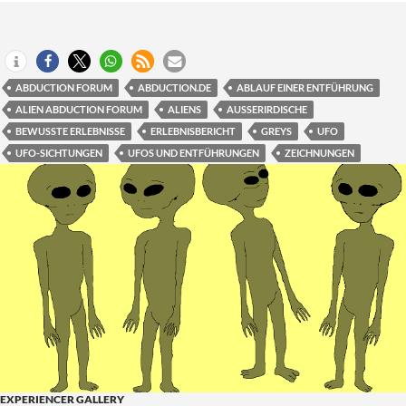
ABDUCTION FORUM
ABDUCTION.DE
ABLAUF EINER ENTFÜHRUNG
ALIEN ABDUCTION FORUM
ALIENS
AUSSERIRDISCHE
BEWUSSTE ERLEBNISSE
ERLEBNISBERICHT
GREYS
UFO
UFO-SICHTUNGEN
UFOS UND ENTFÜHRUNGEN
ZEICHNUNGEN
EXPERIENCER GALLERY