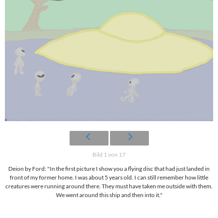
Bild 1 von 17
Deion by Ford: "In the first picture I show you a flying disc that had just landed in
front of my former home. I was about 5 years old. I can still remember how little
creatures were running around there. They must have taken me outside with them.
We went around this ship and then into it."