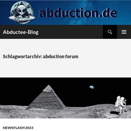
Zum
Inhalt
springen
Suchen
Abductee-Blog
PRIMÄR
MENÜ
Schlagwortarchiv: abduction forum
NEWSFLASH 2023