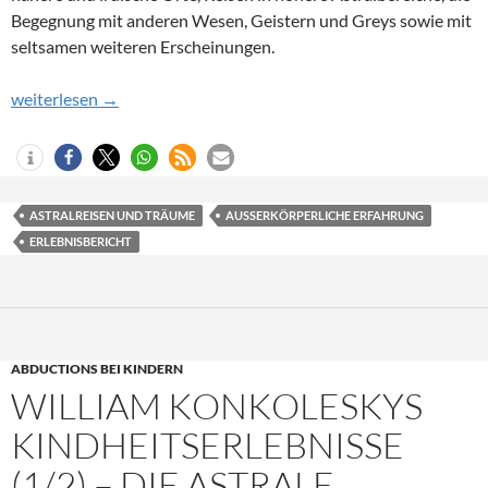
Begegnung mit anderen Wesen, Geistern und Greys sowie mit
seltsamen weiteren Erscheinungen.
Außerkörperliche Erfahrungen (1): Erste Schritte
weiterlesen
→
ASTRALREISEN UND TRÄUME
AUSSERKÖRPERLICHE ERFAHRUNG
ERLEBNISBERICHT
ABDUCTIONS BEI KINDERN
WILLIAM KONKOLESKYS
KINDHEITSERLEBNISSE
(1/2) – DIE ASTRALE