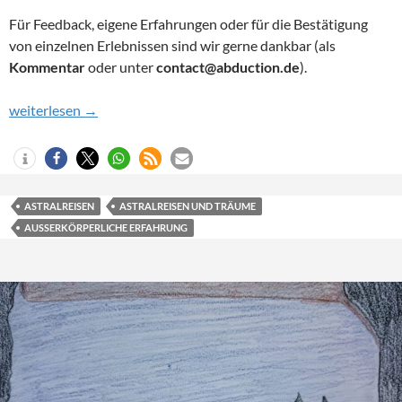
Für Feedback, eigene Erfahrungen oder für die Bestätigung
von einzelnen Erlebnissen sind wir gerne dankbar (als
Kommentar
oder unter
contact@abduction.de
).
Außerkörperliche Erfahrungen (3): Bin ich ein Geist?
weiterlesen
→
ASTRALREISEN
ASTRALREISEN UND TRÄUME
AUSSERKÖRPERLICHE ERFAHRUNG