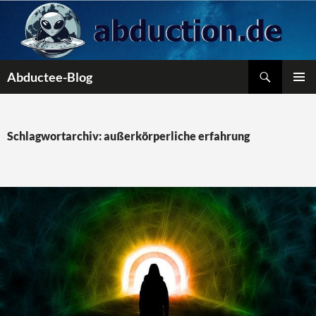
Zum
Inhalt
springen
Suchen
Abductee-Blog
PRIMÄR
MENÜ
Schlagwortarchiv: außerkörperliche erfahrung