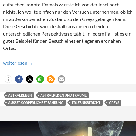
aufsuchen konnte. Damals wusste ich von der Insel noch
nichts. Ich wollte einfach nur den Versuch unternehmen, ob ich
im außerkörperlichen Zustand zu den Greys gelangen kann.
Diese Geschichte wird deshalb aus unseren beiden
unterschiedlichen Perspektiven erzählt. In jedem Fall ist es ein
gutes Beispiel für den Besuch eines entlegenen erdnahen
Ortes.
Die zwei Inseln
weiterlesen
→
ASTRALREISEN
ASTRALREISEN UND TRÄUME
AUSSERKÖRPERLICHE ERFAHRUNG
ERLEBNISBERICHT
GREYS