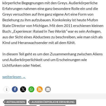
körperliche Begegnungen mit den Greys. Außerkörperliche
Erfahrungen nahmen eine ganz besondere Rolle ein und die
Greys versuchten auf ihre ganz eigene Art eine Form von
Beziehung zu ihm aufzubauen. Konkolesky ist heute Mufon
State Director von Michigan. Mit dem 2011 erschienen kleinen
Buch:
„Experiencer: Raised In Two Worlds“
war es sein Anliegen,
aus der Sicht eines Abductees zu beschreiben, wie man sich als
Kind und Heranwachsender mit all dem fühlt.
In diesem Teil geht es um den Zusammenhang zwischen Aliens
und Außerkörperlichkeit und um Erscheinungen wie
Lichtfunken oder Nebel.
William Konkoleskys Kindheitserlebnisse (1/2) – Die astrale Ve
weiterlesen
→
ASTRALREISEN
AUSSERKÖRPERLICHE ERFAHRUNG