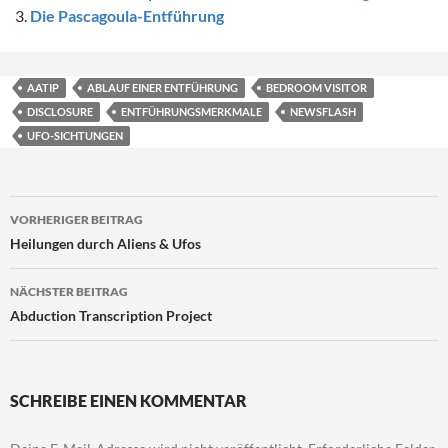
Die Pascagoula-Entführung
AATIP
ABLAUF EINER ENTFÜHRUNG
BEDROOM VISITOR
DISCLOSURE
ENTFÜHRUNGSMERKMALE
NEWSFLASH
UFO-SICHTUNGEN
Beitragsnavigation
VORHERIGER BEITRAG
Heilungen durch Aliens & Ufos
NÄCHSTER BEITRAG
Abduction Transcription Project
SCHREIBE EINEN KOMMENTAR