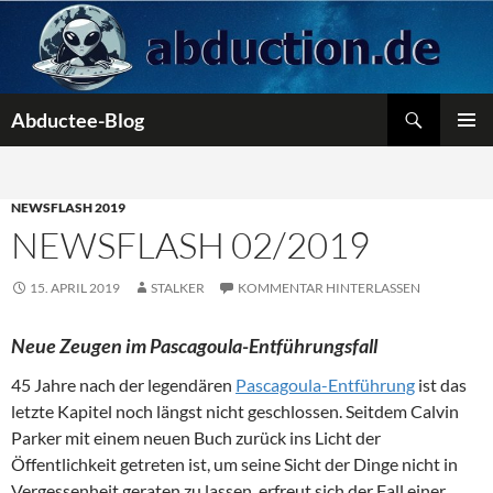
Zum
Inhalt
springen
Suchen
Abductee-Blog
PRIMÄR
MENÜ
NEWSFLASH 2019
NEWSFLASH 02/2019
15. APRIL 2019
STALKER
KOMMENTAR HINTERLASSEN
Neue Zeugen im Pascagoula-Entführungsfall
45 Jahre nach der legendären
Pascagoula-Entführung
ist das
letzte Kapitel noch längst nicht geschlossen. Seitdem Calvin
Parker mit einem neuen Buch zurück ins Licht der
Öffentlichkeit getreten ist, um seine Sicht der Dinge nicht in
Vergessenheit geraten zu lassen, erfreut sich der Fall einer