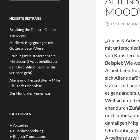
ALIENS
nach:
MOODY
NEUESTE BEITRÄGE
15. SEPTEMBER 
Breaking the Taboo – Online-
Symposium
„Aliens & Artist
Studie zu Begegnungen mit
mit unterschie
Gottesanbeter-Wesen
von Künstlern b
Frühlingszeit ist Sternenzeit:
Mit diesen 3 Apps behältst du
Beispiel: Wie w
den Durchblick (bevor er dir
Arbeit beeinflus
verloren geht)
sich Aliens dafü
Aliens und Tiergestalten – Mike
stärker mit and
Clellands Erlebnisse
es ganz anders, 
Der Hund, der keiner war
Weltsicht und ei
eher durch Zufal
KATEGORIEN
noch unbekannte
damaligen Mitgl
►
Aktuelles
Ufo-Nahbegegnun
►
Buchbesprechung
►
English Translations
Arbeiten auswir