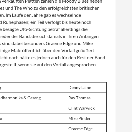
n verkauften Platten zählen die Moody Blues neben
nes und The Who zu den erfolgreichsten britischen
n. Im Laufe der Jahre gab es wechselnde
 Ruhephasen; ein Teil verfolgt bis heute noch
e besagte Ufo-Sichtung betraf allerdings die
eder der Band, die sich damals in ihren Anfängen
s sind dabei besonders Graeme Edge und Mike
 einige Male öffentlich über den Vorfall geäußert
icht nach hätte es jedoch auch für den Rest der Band
gestellt, wenn sie auf den Vorfall angesprochen
g
Denny Laine
ndharmonika & Gesang
Ray Thomas
Clint Warwick
on
Mike Pinder
Graeme Edge