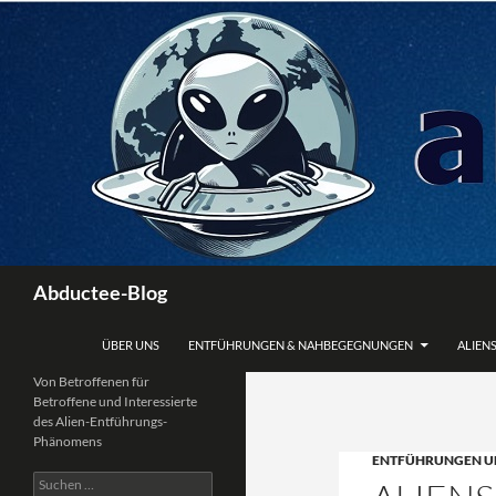
Zum
Inhalt
springen
Suchen
Abductee-Blog
ÜBER UNS
ENTFÜHRUNGEN & NAHBEGEGNUNGEN
ALIENS
Von Betroffenen für
Betroffene und Interessierte
des Alien-Entführungs-
Phänomens
ENTFÜHRUNGEN U
Suchen