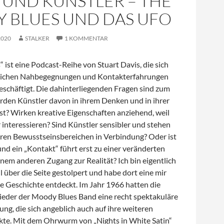
 UND KÜNSTLER – THE
 BLUES UND DAS UFO
2020
STALKER
1 KOMMENTAR
s“ ist eine Podcast-Reihe von Stuart Davis, die sich
dlichen Nahbegegnungen und Kontakterfahrungen
eschäftigt. Die dahinterliegenden Fragen sind zum
erden Künstler davon in ihrem Denken und in ihrer
st? Wirken kreative Eigenschaften anziehend, weil
r interessieren? Sind Künstler sensibler und stehen
eren Bewusstseinsbereichen in Verbindung? Oder ist
und ein „Kontakt“ führt erst zu einer veränderten
nem anderen Zugang zur Realität? Ich bin eigentlich
l über die Seite gestolpert und habe dort eine mir
 Geschichte entdeckt. Im Jahr 1966 hatten die
ieder der Moody Blues Band eine recht spektakuläre
g, die sich angeblich auch auf ihre weiteren
kte. Mit dem Ohrwurm von „Nights in White Satin“