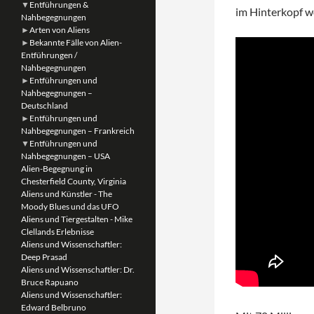
▼
Entführungen &
im Hinterkopf w
Nahbegegnungen
►
Arten von Aliens
►
Bekannte Fälle von Alien-
Entführungen /
Nahbegegnungen
►
Entführungen und
Nahbegegnungen –
Deutschland
►
Entführungen und
Nahbegegnungen – Frankreich
▼
Entführungen und
Nahbegegnungen – USA
Alien-Begegnung in
Chesterfield County, Virginia
Aliens und Künstler - The
Moody Blues und das UFO
Aliens und Tiergestalten - Mike
Clellands Erlebnisse
Aliens und Wissenschaftler:
Deep Prasad
Aliens und Wissenschaftler: Dr.
Bruce Rapuano
Aliens und Wissenschaftler:
Edward Belbruno