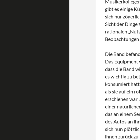
Musikerkollegen
gibt es einige K
sich nur zögerlic
Sicht der Dinge 
rationalen „Nuts
Beobachtungen u
Die Band befand
Das Equipment w
dass die Band w
es wichtig zu b
konsumiert hatt
als sie auf ein
erschienen war 
einer natürliche
das an einem S
des Autos an ihn
sich nun plötzli
ihnen zurück zu 