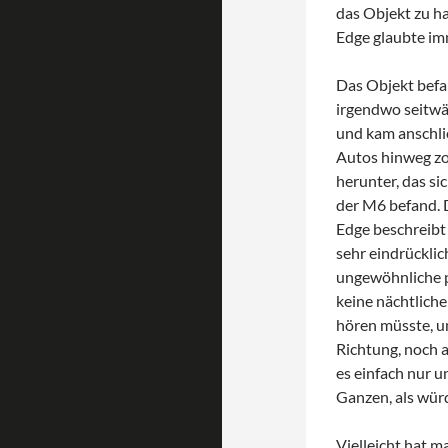
das Objekt zu ha
Edge glaubte imm
Das Objekt befan
irgendwo seitwär
und kam anschli
Autos hinweg zo
herunter, das s
der M6 befand. D
Edge beschreibt 
sehr eindrückli
ungewöhnliche p
keine nächtliche
hören müsste, un
Richtung, noch 
es einfach nur 
Ganzen, als würd
Vielleicht hat m