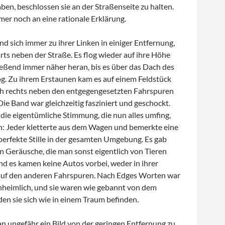
ben, beschlossen sie an der Straßenseite zu halten.
er noch an eine rationale Erklärung.
d sich immer zu ihrer Linken in einiger Entfernung,
ts neben der Straße. Es flog wieder auf ihre Höhe
eßend immer näher heran, bis es über das Dach des
g. Zu ihrem Erstaunen kam es auf einem Feldstück
ich rechts neben den entgegengesetzten Fahrspuren
ie Band war gleichzeitig fasziniert und geschockt.
die eigentümliche Stimmung, die nun alles umfing,
ch: Jeder kletterte aus dem Wagen und bemerkte eine
erfekte Stille in der gesamten Umgebung. Es gab
n Geräusche, die man sonst eigentlich von Tieren
d es kamen keine Autos vorbei, weder in ihrer
auf den anderen Fahrspuren. Nach Edges Worten war
unheimlich, und sie waren wie gebannt von dem
en sie sich wie in einem Traum befinden.
an ungefähr ein Bild von der geringen Entfernung zu