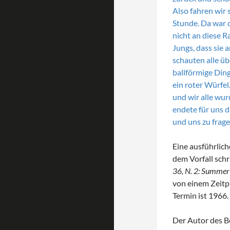
Also fahren wir 
Stunde. Da war d
nicht an diese R
Jungs, dass sie a
schauten alle üb
ballförmige Din
ein roter Würfel
und wir alle wur
endete für uns 
und uns zu frage
Eine ausführlic
dem Vorfall schri
36, N. 2: Summer
von einem Zeitp
Termin ist 1966.
Der Autor des B