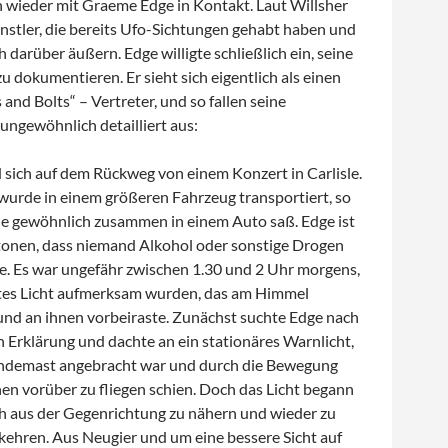
 wieder mit Graeme Edge in Kontakt. Laut Willsher
ünstler, die bereits Ufo-Sichtungen gehabt haben und
h darüber äußern. Edge willigte schließlich ein, seine
zu dokumentieren. Er sieht sich eigentlich als einen
 and Bolts“ – Vertreter, und so fallen seine
ngewöhnlich detailliert aus:
 sich auf dem Rückweg von einem Konzert in Carlisle.
urde in einem größeren Fahrzeug transportiert, so
ie gewöhnlich zusammen in einem Auto saß. Edge ist
etonen, dass niemand Alkohol oder sonstige Drogen
e. Es war ungefähr zwischen 1.30 und 2 Uhr morgens,
 rotes Licht aufmerksam wurden, das am Himmel
und an ihnen vorbeiraste. Zunächst suchte Edge nach
n Erklärung und dachte an ein stationäres Warnlicht,
endemast angebracht war und durch die Bewegung
en vorüber zu fliegen schien. Doch das Licht begann
ch aus der Gegenrichtung zu nähern und wieder zu
kehren. Aus Neugier und um eine bessere Sicht auf