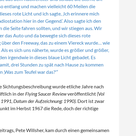
so entlang und machen vielleicht 60 Meilen die
ieses rote Licht und ich sagte, ‚Ich erinnere mich
adiostation hier in der Gegend.‘ Also sagte ich den
n die Seite fahren sollten, und wir stiegen aus. Wir
er das Auto und da bewegte sich dieses rote
g über den Freeway, das zu einem Viereck wurde… wie
. Als es sich uns näherte, wurde es größer und größer,
den irgendwie in dieses blaue Licht gebadet. Es
damit, drei Stunden zu spät nach Hause zu kommen
n ‚Was zum Teufel war das?'“
he Sichtungsbeschreibung wurde etliche Jahre nach
ftlich in der
Flying Saucer Review
veröffentlicht
(Vol
 1991, Datum der Aufzeichnung: 1990).
Dort ist zwar
unkt im Herbst 1967 die Rede, doch der richtige
eitrags, Pete Willsher, kam durch einen gemeinsamen