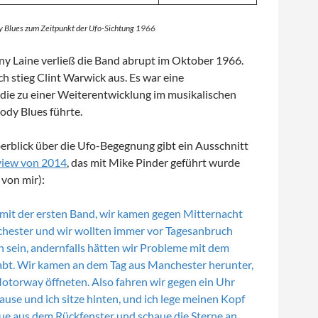
 Blues zum Zeitpunkt der Ufo-Sichtung 1966
 Laine verließ die Band abrupt im Oktober 1966.
h stieg Clint Warwick aus. Es war eine
ie zu einer Weiterentwicklung im musikalischen
ody Blues führte.
erblick über die Ufo-Begegnung gibt ein Ausschnitt
view von 2014
, das mit Mike Pinder geführt wurde
von mir):
mit der ersten Band, wir kamen gegen Mitternacht
hester und wir wollten immer vor Tagesanbruch
n sein, andernfalls hätten wir Probleme mit dem
abt. Wir kamen an dem Tag aus Manchester herunter,
Motorway öffneten. Also fahren wir gegen ein Uhr
use und ich sitze hinten, und ich lege meinen Kopf
ue aus dem Rückfenster und schaue die Sterne an.