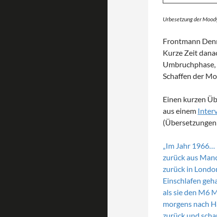
Urbesetzung der Moody
Frontmann Denny
Kurze Zeit danac
Umbruchphase, d
Schaffen der Mo
Einen kurzen Üb
aus einem
Inter
(Übersetzungen 
„Im Jahr 1966… 
zurück aus Manc
zurück in Londo
Einschlafen geh
als sie den M6 
morgens nach Ha
zurück und scha