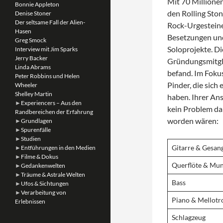
Mit 70 Millione
Bonnie Appleton
den Rolling Sto
Denise Stoner
Der seltsame Fall der Alien-
Rock-Urgesteine
Hasen
Besetzungen und
Greg Smock
Soloprojekte. Di
Interview mit Jim Sparks
Jerry Backer
Gründungsmitgli
Linda Abrams
befand. Im Foku
Peter Robbins und Helen
Pinder, die sich
Wheeler
Shelley Martin
haben. Ihrer Ans
►
Experiencers – Aus den
kein Problem dar
Randbereichen der Erfahrung
worden wären:
►
Grundlagen
►
Spurenfälle
►
Studien
Gitarre & Gesan
►
Entführungen in den Medien
►
Filme & Dokus
Querflöte & Mu
►
Gedankenwelten
►
Träume & Astrale Welten
Bass
►
Ufos & Sichtungen
►
Verarbeitung von
Piano & Mellotr
Erlebnissen
Schlagzeug