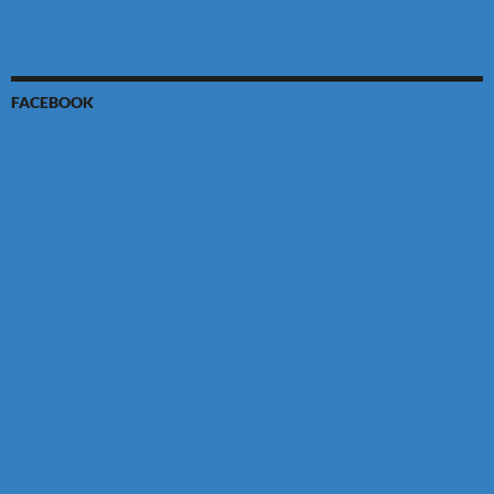
ruwa-simbabwe-zwischenfall/
FACEBOOK