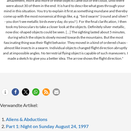
amazement, more and more of these objects came out of the cloud, until there
were about 30 of them in the end. It is hard to describe what goes through your
mind in this situation. You try to explain it first as something mundane and thereby
come up with the most nonsensical things like, e.g. "bird swarm" (round and silver?
- you don't see metallic birds every day, do you? ). For the final clarification, I then
took my binoculars to take a closer look at the objects. Definitely silver-metallic,
now disc-shaped objects could be seen. [...] The sighting lasted about 5 minutes,
during which the objects slowly moved towards the mountains. But the most
fascinating thing was their flight behavior. They moved in a kind of ordered chaos -
almost like insects in a swarm. Individual objects changed flight direction abruptly
and at impossible angles. No terrestrial flying object is capable of such maneuvers. I
made a sketch to give you a better idea. The arrow shows the flight direction."
Verwandte Artikel:
Aliens & Abductions
Part 1: Night on Sunday August 24, 1997