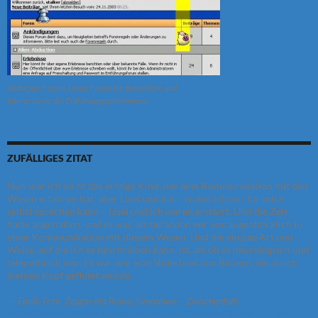
Abductee-Forum: Unser Forum für Betroffene und
Interessierte des Entführungsphänomens.
ZUFÄLLIGES ZITAT
Nun war ich nicht das einzige Kind, das eine Kommunikation mit den
Wesen erfahren hat, aber Lisel und ich – wobei ich nur für mich
selbst sprechen kann – Lisel und ich waren erstarrt. Und die Zeit
hatte angehalten, und es war, als befänden wir uns augenblicklich in
einer Kommunikation mit diesem Wesen. Und die einzige Art und
Weise, auf die ich es beschreiben kann, ist, als ob es neurologisch und
telepathisch war. Es war wie eine Slideshow von Bildern, die durch
meinen Kopf geflutet wurde.
—
Emily Trim, Zeugin des Ruwa, Simbabwe – Zwischenfalls
,
https://www.abduction.de/blog/abductions/historie/emily-trim-und-der-