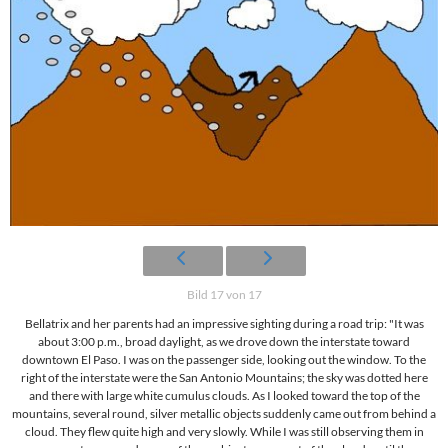
Bild 17 von 17
Bellatrix and her parents had an impressive sighting during a road trip: "It was
about 3:00 p.m., broad daylight, as we drove down the interstate toward
downtown El Paso. I was on the passenger side, looking out the window. To the
right of the interstate were the San Antonio Mountains; the sky was dotted here
and there with large white cumulus clouds. As I looked toward the top of the
mountains, several round, silver metallic objects suddenly came out from behind a
cloud. They flew quite high and very slowly. While I was still observing them in