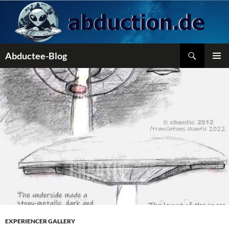
Zum
Inhalt
springen
Suchen
Abductee-Blog
PRIMÄR
MENÜ
EXPERIENCER GALLERY