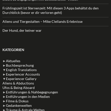
Frühlingszeit ist Sternenzeit: Mit diesen 3 Apps behältst du den
Durchblick (bevor er dir verloren geht)
Aliens und Tiergestalten – Mike Clellands Erlebnisse
Der Hund, der keiner war
KATEGORIEN
►
Aktuelles
►
Buchbesprechung
▼
English Translations
►
Experiencer Accounts
▼
Experiencer Gallery
Aliens & Abductions
Ufos & Being Aboard
►
Entführungen & Nahbegegnungen
►
Entführungen in den Medien
►
Filme & Dokus
►
Gedankenwelten
►
Träume & Astrale Welten