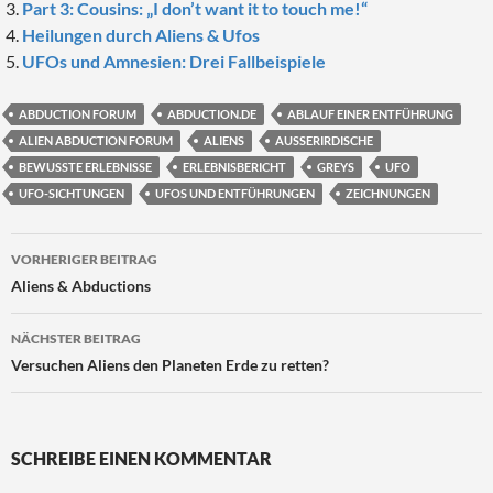
Part 3: Cousins: „I don’t want it to touch me!“
Heilungen durch Aliens & Ufos
UFOs und Amnesien: Drei Fallbeispiele
ABDUCTION FORUM
ABDUCTION.DE
ABLAUF EINER ENTFÜHRUNG
ALIEN ABDUCTION FORUM
ALIENS
AUSSERIRDISCHE
BEWUSSTE ERLEBNISSE
ERLEBNISBERICHT
GREYS
UFO
UFO-SICHTUNGEN
UFOS UND ENTFÜHRUNGEN
ZEICHNUNGEN
Beitragsnavigation
VORHERIGER BEITRAG
Aliens & Abductions
NÄCHSTER BEITRAG
Versuchen Aliens den Planeten Erde zu retten?
SCHREIBE EINEN KOMMENTAR