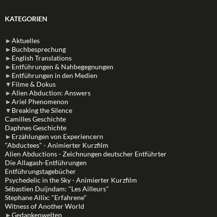
KATEGORIEN
►
Aktuelles
►
Buchbesprechung
►
English Translations
►
Entführungen & Nahbegegnungen
►
Entführungen in den Medien
▼
Filme & Dokus
►
Alien Abduction: Answers
►
Ariel Phenomenon
▼
Breaking the Silence
Camilles Geschichte
Daphnes Geschichte
►
Erzählungen von Experiencern
"Abductees" - Animierter Kurzfilm
Alien Abductions - Zeichnungen deutscher Entführter
Die Allagash-Entführungen
Entführungstagebücher
Psychedelic in the Sky - Animierter Kurzfilm
Sébastien Duijndam: "Les Ailleurs"
Stephane Allix: "Erfahrene"
Witness of Another World
►
Gedankenwelten