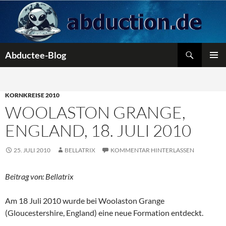
Zum
Inhalt
springen
Suchen
Abductee-Blog
PRIMÄR
MENÜ
KORNKREISE 2010
WOOLASTON GRANGE,
ENGLAND, 18. JULI 2010
25. JULI 2010
BELLATRIX
KOMMENTAR HINTERLASSEN
Beitrag von: Bellatrix
Am 18 Juli 2010 wurde bei Woolaston Grange
(Gloucestershire, England) eine neue Formation entdeckt.