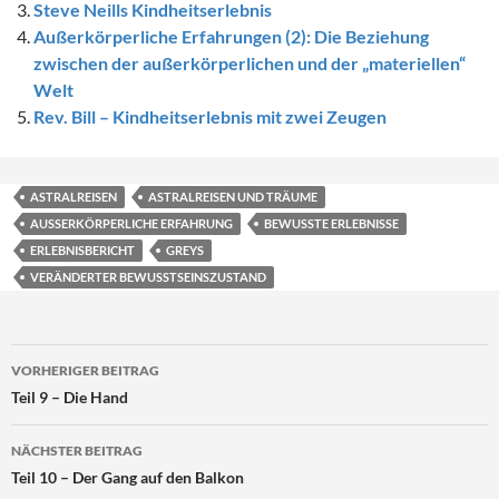
Steve Neills Kindheitserlebnis
Außerkörperliche Erfahrungen (2): Die Beziehung
zwischen der außerkörperlichen und der „materiellen“
Welt
Rev. Bill – Kindheitserlebnis mit zwei Zeugen
ASTRALREISEN
ASTRALREISEN UND TRÄUME
AUSSERKÖRPERLICHE ERFAHRUNG
BEWUSSTE ERLEBNISSE
ERLEBNISBERICHT
GREYS
VERÄNDERTER BEWUSSTSEINSZUSTAND
Beitragsnavigation
VORHERIGER BEITRAG
Teil 9 – Die Hand
NÄCHSTER BEITRAG
Teil 10 – Der Gang auf den Balkon