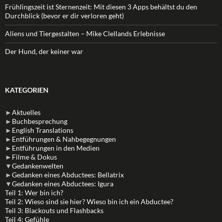
Frühlingszeit ist Sternenzeit: Mit diesen 3 Apps behältst du den
Durchblick (bevor er dir verloren geht)
Aliens und Tiergestalten – Mike Clellands Erlebnisse
Der Hund, der keiner war
KATEGORIEN
►
Aktuelles
►
Buchbesprechung
►
English Translations
►
Entführungen & Nahbegegnungen
►
Entführungen in den Medien
►
Filme & Dokus
▼
Gedankenwelten
►
Gedanken eines Abductees: Bellatrix
▼
Gedanken eines Abductees: Igura
Teil 1: Wer bin ich?
Teil 2: Wieso sind sie hier? Wieso bin ich ein Abductee?
Teil 3: Blackouts und Flashbacks
Teil 4: Gefühle