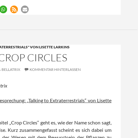
ATERRESTRIALS" VON LISETTE LARKINS
: CROP CIRCLES
BELLATRIX
KOMMENTAR HINTERLASSEN
trix
esprechung: „Talking to Extraterrestrials“ von Lisette
tel „Crop Circles“ geht es, wie der Name schon sagt,
se. Kurz zusammengefasst scheint es sich dabei um
on der Wesen mit dem Bewusstsein der Pflanzen zu