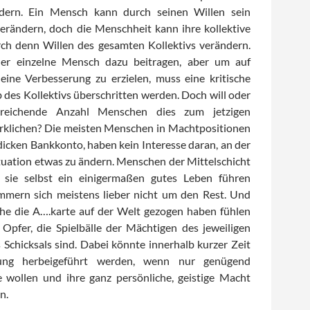
dern. Ein Mensch kann durch seinen Willen sein
erändern, doch die Menschheit kann ihre kollektive
rch denn Willen des gesamten Kollektivs verändern.
der einzelne Mensch dazu beitragen, aber um auf
eine Verbesserung zu erzielen, muss eine kritische
 des Kollektivs überschritten werden. Doch will oder
reichende Anzahl Menschen dies zum jetzigen
rklichen? Die meisten Menschen in Machtpositionen
dicken Bankkonto, haben kein Interesse daran, an der
ation etwas zu ändern. Menschen der Mittelschicht
s sie selbst ein einigermaßen gutes Leben führen
mern sich meistens lieber nicht um den Rest. Und
he die A….karte auf der Welt gezogen haben fühlen
e Opfer, die Spielbälle der Mächtigen des jeweiligen
 Schicksals sind. Dabei könnte innerhalb kurzer Zeit
ung herbeigeführt werden, wenn nur genügend
 wollen und ihre ganz persönliche, geistige Macht
n.
d Miracles