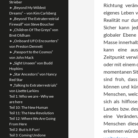
Strieber
Richtung verän
►
„Beyond My Wildest
eigenes Leben v
Dreams“ – von Kim Carlsberg
►
„Beyond The Extraterrestrial
Realität nur du
Firewall“ von Steve Boucher
Sicher kann je
►
„Children Of The Greys“ von
globaler Ebene 
Bret Oldham
►
„Onboard UFO Encounters“
Masse innerhalb
von Preston Dennett
kann eine aus
►
„Passport to the Cosmos“
Zeitpunkt verwi
von John Mack
►
„Sight Unseen“ von Budd
oder mit einem 
Hopkins
momentanen Situ
►
„Star Ancestors“ von Nancy
sind froh, das
Red Star
▼
„Talking to Extraterrestrials“
können und küm
von Lisette Larkins
Menschen, welc
Teil 1: Who we are - Why we
sich als hilflos
are here
Teil 10: The New Human
Landes bzw. des
Teil 11: The New Revolution
eine Veränder
Teil 12: Where We Are Going
Menschen diese
From Here
Teil 2: But Is It Fun!
erkennen würde
Teil 3: Coming Undone
Teil 6: Money an