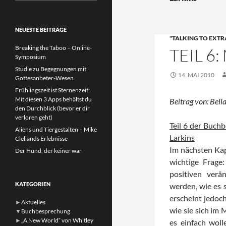
nach:
NEUESTE BEITRÄGE
"TALKING TO EXTR
Breaking the Taboo – Online-
TEIL 6
Symposium
Studie zu Begegnungen mit
14. MAI 2010
Gottesanbeter-Wesen
Frühlingszeit ist Sternenzeit:
Mit diesen 3 Apps behältst du
Beitrag von: Bella
den Durchblick (bevor er dir
verloren geht)
Teil 6 der Buchb
Aliens und Tiergestalten – Mike
Larkins
Clellands Erlebnisse
Im nächsten Kap
Der Hund, der keiner war
wichtige Frage
positiven ver
KATEGORIEN
werden, wie es s
erscheint jedoc
►
Aktuelles
wie sie sich im
▼
Buchbesprechung
►
„A New World“ von Whitley
es einfach woll