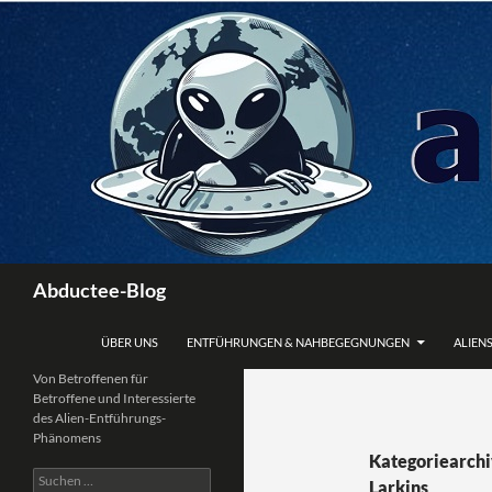
Zum
Inhalt
springen
Suchen
Abductee-Blog
ÜBER UNS
ENTFÜHRUNGEN & NAHBEGEGNUNGEN
ALIENS
Von Betroffenen für
Betroffene und Interessierte
des Alien-Entführungs-
Phänomens
Kategoriearchiv
Suchen
Larkins