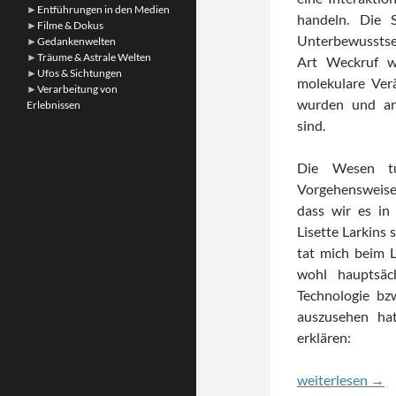
►
Entführungen in den Medien
handeln. Die 
►
Filme & Dokus
Unterbewusstse
►
Gedankenwelten
►
Träume & Astrale Welten
Art Weckruf wi
►
Ufos & Sichtungen
molekulare Ver
►
Verarbeitung von
wurden und ans
Erlebnissen
sind.
Die Wesen tu
Vorgehensweise 
dass wir es in
Lisette Larkins 
tat mich beim 
wohl hauptsäc
Technologie bzw
auszusehen ha
erklären:
Teil 7: Crop Circ
weiterlesen
→