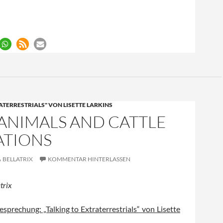
ex
ATERRESTRIALS" VON LISETTE LARKINS
: ANIMALS AND CATTLE
ATIONS
BELLATRIX
KOMMENTAR HINTERLASSEN
trix
esprechung: „Talking to Extraterrestrials“ von Lisette