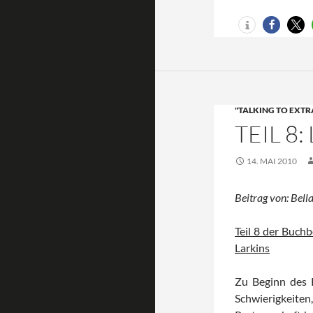
"TALKING TO EXTR
TEIL 8
14. MAI 2010
Beitrag von: Bella
Teil 8 der Buchb
Larkins
Zu Beginn des K
Schwierigkeit