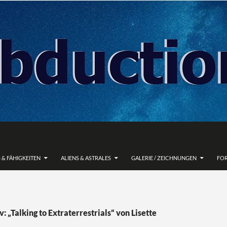
 & FÄHIGKEITEN
ALIENS & ASTRALES
GALERIE / ZEICHNUNGEN
FO
: „Talking to Extraterrestrials“ von Lisette