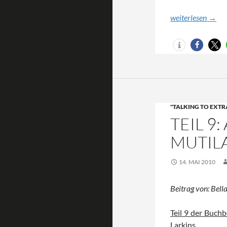
Teil 8: Love and S
weiterlesen
→
"TALKING TO EXTR
TEIL 9
MUTIL
14. MAI 2010
Beitrag von: Bella
Teil 9 der Buchb
Larkins