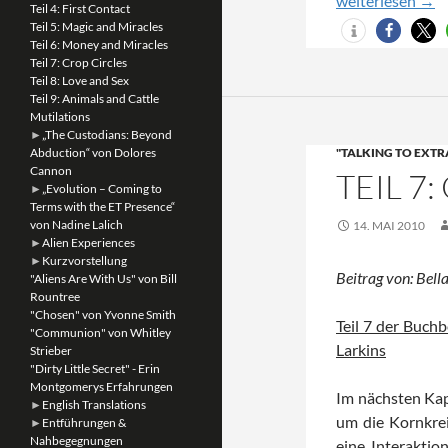
weiterlesen
→
Teil 4: First Contact
Teil 5: Magic and Miracles
Teil 6: Money and Miracles
Teil 7: Crop Circles
Teil 8: Love and Sex
Teil 9: Animals and Cattle
Mutilations
►
„The Custodians: Beyond
Abduction“ von Dolores
"TALKING TO EXTR
Cannon
TEIL 7
►
„Evolution – Coming to
Terms with the ET Presence“
von Nadine Lalich
14. MAI 2010
►
Alien Experiences
►
Kurzvorstellung
Beitrag von: Bella
"Aliens Are With Us" von Bill
Rountree
"Chosen" von Yvonne Smith
Teil 7 der Buchb
"Communion" von Whitley
Larkins
Strieber
"Dirty Little Secret" - Erin
Montgomerys Erfahrungen
Im nächsten Kapi
►
English Translations
um die Kornkrei
►
Entführungen &
Nahbegegnungen
eine Interakti