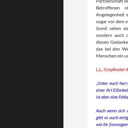
Partnerschaft b
Betroffenen n
Angelegenheit e
sogar vor dem e
Somit sehen sie
sondern auch d
diesen Gedanken
das bei den We
Menschen ein und
L.L.: Empfindet 
„Unter euch herrs
einer Art Elfenbe
ist aber eine Feh
Auch wenn sich u
gibt es auch ein
wie ihr [monogame