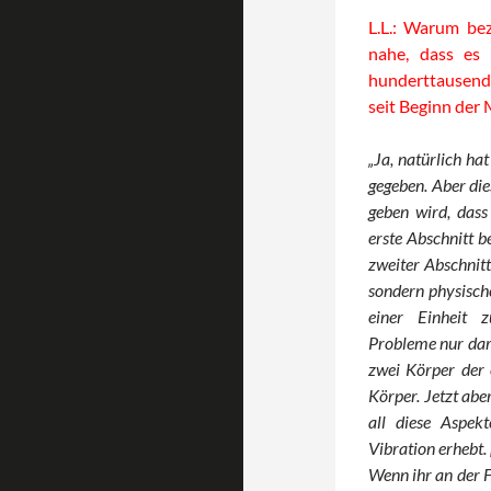
L.L.: Warum bez
nahe, dass es
hunderttausende
seit Beginn der
„Ja, natürlich ha
gegeben. Aber dies
geben wird, dass 
erste Abschnitt b
zweiter Abschnitt
sondern physische
einer Einheit 
Probleme nur dara
zwei Körper der e
Körper. Jetzt abe
all diese Aspekt
Vibration erhebt.
Wenn ihr an der F