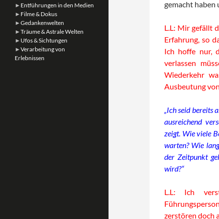
gemacht haben 
►
Entführungen in den Medien
►
Filme & Dokus
►
Gedankenwelten
L.L: Mir gefällt
►
Träume & Astrale Welten
Erfahrung, so d
►
Ufos & Sichtungen
►
Verarbeitung von
Ich hoffe nur,
Erlebnissen
verlassen müs
Wiederkehr was
Ausbeutung von
„Ich seid bereit
ausreichend vers
zeigt. Wie viele 
warten? Wie lang
der Zeitpunkt g
wird?“
L.L: Ich ver
Führungsperso
zerstören doch 