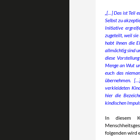
„[…] Das ist Teil
Selbst zu akzepti
Initiative ergrei
zugeteilt, weil si
habt ihnen die El
allmächtig sind u
diese Vorstellung
Menge an Wut un
euch das nieman
übernehmen. […]
verkleideten Kin
hier die Bezeic
kindischen Impuls
In diesem K
Menschheitsges
folgenden wird e