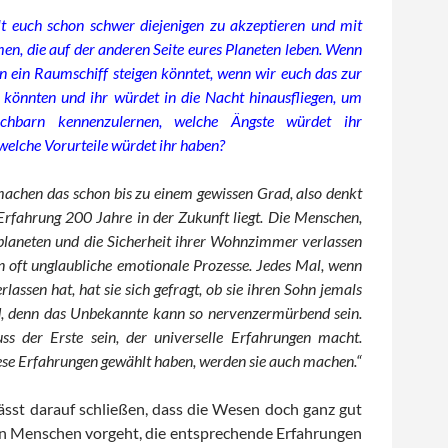
llt euch schon schwer diejenigen zu akzeptieren und mit
n, die auf der anderen Seite eures Planeten leben. Wenn
n ein Raumschiff steigen könntet, wenn wir euch das zur
n könnten und ihr würdet in die Nacht hinausfliegen, um
chbarn kennenzulernen, welche Ängste würdet ihr
welche Vorurteile würdet ihr haben?
machen das schon bis zu einem gewissen Grad, also denkt
 Erfahrung 200 Jahre in der Zukunft liegt. Die Menschen,
planeten und die Sicherheit ihrer Wohnzimmer verlassen
n oft unglaubliche emotionale Prozesse. Jedes Mal, wenn
erlassen hat, hat sie sich gefragt, ob sie ihren Sohn jemals
, denn das Unbekannte kann so nervenzermürbend sein.
s der Erste sein, der universelle Erfahrungen macht.
iese Erfahrungen gewählt haben, werden sie auch machen.“
ässt darauf schließen, dass die Wesen doch ganz gut
in Menschen vorgeht, die entsprechende Erfahrungen