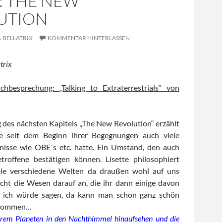
1: THE NEW
UTION
BELLATRIX
KOMMENTAR HINTERLASSEN
trix
chbesprechung: „Talking to Extraterrestrials“ von
g des nächsten Kapitels „The New Revolution“ erzählt
sie seit dem Beginn ihrer Begegnungen auch viele
ebnisse wie OBE´s etc. hatte. Ein Umstand, den auch
troffene bestätigen können. Lisette philosophiert
ele verschiedene Welten da draußen wohl auf uns
cht die Wesen darauf an, die ihr dann einige davon
a, ich würde sagen, da kann man schon ganz schön
ekommen…
urem Planeten in den Nachthimmel hinaufsehen und die