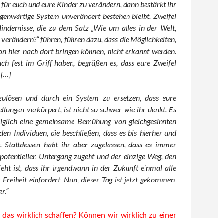
für euch und eure Kinder zu verändern, dann bestärkt ihr
egenwärtige System unverändert bestehen bleibt. Zweifel
indernisse, die zu dem Satz „Wie um alles in der Welt,
verändern?“ führen, führen dazu, dass die Möglichkeiten,
on hier nach dort bringen können, nicht erkannt werden.
uch fest im Griff haben, begrüßen es, dass eure Zweifel
 […]
ulösen und durch ein System zu ersetzen, dass eure
tellungen verkörpert, ist nicht so schwer wie ihr denkt. Es
diglich eine gemeinsame Bemühung von gleichgesinnten
den Individuen, die beschließen, dass es bis hierher und
t. Stattdessen habt ihr aber zugelassen, dass es immer
 potentiellen Untergang zugeht und der einzige Weg, den
ieht ist, dass ihr irgendwann in der Zukunft einmal alle
 Freiheit einfordert. Nun, dieser Tag ist jetzt gekommen.
r.“
 das wirklich schaffen? Können wir wirklich zu einer