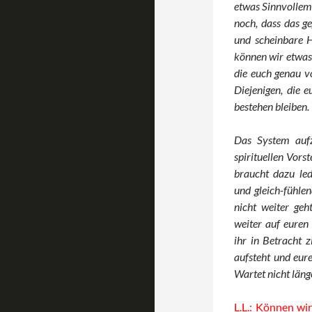
etwas Sinnvollem 
noch, dass das g
und scheinbare H
können wir etwas 
die euch genau v
Diejenigen, die e
bestehen bleiben.
Das System aufz
spirituellen Vors
braucht dazu le
und gleich-fühlen
nicht weiter geh
weiter auf euren
ihr in Betracht z
aufsteht und eure
Wartet nicht länge
L.L.: Können wir