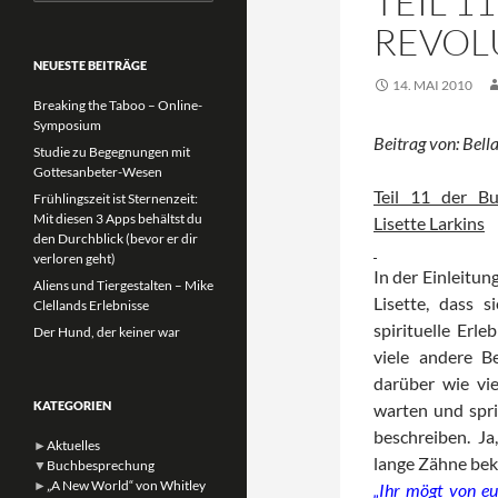
TEIL 1
nach:
REVOL
NEUESTE BEITRÄGE
14. MAI 2010
Breaking the Taboo – Online-
Symposium
Beitrag von: Bella
Studie zu Begegnungen mit
Gottesanbeter-Wesen
Teil 11 der Bu
Frühlingszeit ist Sternenzeit:
Mit diesen 3 Apps behältst du
Lisette Larkins
den Durchblick (bevor er dir
verloren geht)
In der Einleitun
Aliens und Tiergestalten – Mike
Lisette, dass 
Clellands Erlebnisse
spirituelle Erl
Der Hund, der keiner war
viele andere Be
darüber wie vi
KATEGORIEN
warten und spri
beschreiben. J
►
Aktuelles
lange Zähne b
▼
Buchbesprechung
►
„A New World“ von Whitley
„Ihr mögt von e