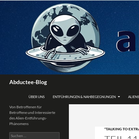
Zum
Inhalt
springen
Suchen
Abductee-Blog
ÜBER UNS
ENTFÜHRUNGEN & NAHBEGEGNUNGEN
ALIENS
Von Betroffenen für
Betroffene und Interessierte
des Alien-Entführungs-
Phänomens
"TALKING TO EXTR
Suchen