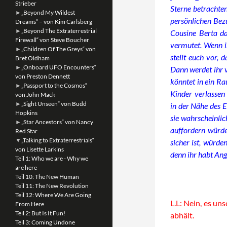
Strieber
Sterne betrachten
►
„Beyond My Wildest
persönlichen Bezu
Dreams“ – von Kim Carlsberg
►
„Beyond The Extraterrestrial
Cousine Berta da
Firewall“ von Steve Boucher
vermutet. Wenn ih
►
„Children Of The Greys“ von
stellt euch vor, 
Bret Oldham
►
„Onboard UFO Encounters“
Dann werdet ihr v
von Preston Dennett
könntet in ein Ra
►
„Passport to the Cosmos“
Kinder verlassen
von John Mack
►
„Sight Unseen“ von Budd
in der Nähe des 
Hopkins
sie wahrscheinlich
►
„Star Ancestors“ von Nancy
auffordern würde
Red Star
▼
„Talking to Extraterrestrials“
sicher ist, würde
von Lisette Larkins
denn ihr habt Ang
Teil 1: Who we are - Why we
are here
Teil 10: The New Human
Teil 11: The New Revolution
Teil 12: Where We Are Going
L.L: Nein, es un
From Here
Teil 2: But Is It Fun!
abhält.
Teil 3: Coming Undone