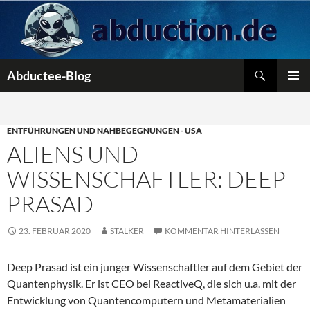
Zum
Inhalt
springen
Suchen
Abductee-Blog
PRIMÄR
MENÜ
ENTFÜHRUNGEN UND NAHBEGEGNUNGEN - USA
ALIENS UND
WISSENSCHAFTLER: DEEP
PRASAD
23. FEBRUAR 2020
STALKER
KOMMENTAR HINTERLASSEN
Deep Prasad ist ein junger Wissenschaftler auf dem Gebiet der
Quantenphysik. Er ist CEO bei ReactiveQ, die sich u.a. mit der
Entwicklung von Quantencomputern und Metamaterialien