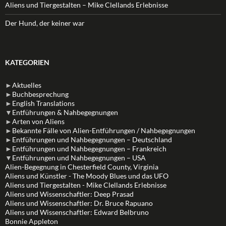
Aliens und Tiergestalten – Mike Clellands Erlebnisse
Der Hund, der keiner war
KATEGORIEN
►
Aktuelles
►
Buchbesprechung
►
English Translations
▼
Entführungen & Nahbegegnungen
►
Arten von Aliens
►
Bekannte Fälle von Alien-Entführungen / Nahbegegnungen
►
Entführungen und Nahbegegnungen – Deutschland
►
Entführungen und Nahbegegnungen – Frankreich
▼
Entführungen und Nahbegegnungen – USA
Alien-Begegnung in Chesterfield County, Virginia
Aliens und Künstler - The Moody Blues und das UFO
Aliens und Tiergestalten - Mike Clellands Erlebnisse
Aliens und Wissenschaftler: Deep Prasad
Aliens und Wissenschaftler: Dr. Bruce Rapuano
Aliens und Wissenschaftler: Edward Belbruno
Bonnie Appleton