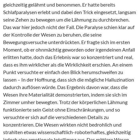
gleichzeitig gelähmt und benommen. Er hatte bereits
Schlafparalysen erlebt und dabei den Trick eingesetzt, langsam
seine Zehen zu bewegen um die Lähmung zu durchbrechen.
Das war hier jedoch nicht der Fall. Die Paralyse schien klar auf
der Kontrolle der Wesen zu beruhen, die seine
Bewegungsversuche unterdrückten. Er fragte sich im ersten
Moment, ob er ohnmächtig geworden oder irgendeinen Anfall
erlitten hatte, doch das Erlebnis war so konzentriert und real,
dass es ihm wirklicher als die Wirklichkeit erschien. An einem
Punkt versuchte er einfach den Blick herumschweifen zu
lassen – In der Hoffnung, dass sich die mögliche Halluzination
dadurch auflösen würde. Das Ergebnis davon war, dass die
Wesen ihre Materialität demonstrierten, indem sie sich im
Zimmer umher bewegten. Trotz der körperlichen Lähmung
funktionierte sein Geist ohne Einschränkungen, und so
versuchte er sich auf die verschiedenen Details zu
konzentrieren. Die Wesen wirkten nicht bedrohlich und
strahlten etwas wissenschaftlich-roboterhaftes, gleichzeitig
jedoch eine emotionale Intelligenz aus. Das mittlere Wesen