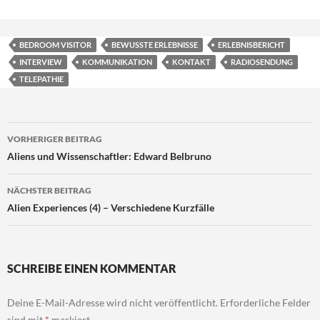
BEDROOM VISITOR
BEWUSSTE ERLEBNISSE
ERLEBNISBERICHT
INTERVIEW
KOMMUNIKATION
KONTAKT
RADIOSENDUNG
TELEPATHIE
Beitragsnavigation
VORHERIGER BEITRAG
Aliens und Wissenschaftler: Edward Belbruno
NÄCHSTER BEITRAG
Alien Experiences (4) – Verschiedene Kurzfälle
SCHREIBE EINEN KOMMENTAR
Deine E-Mail-Adresse wird nicht veröffentlicht.
Erforderliche Felder
sind mit
*
markiert