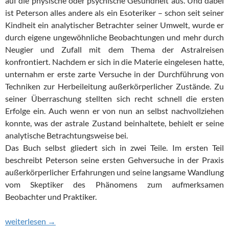
auf die physische oder psychische Gesundheit aus. Und dabei
ist Peterson alles andere als ein Esoteriker – schon seit seiner
Kindheit ein analytischer Betrachter seiner Umwelt, wurde er
durch eigene ungewöhnliche Beobachtungen und mehr durch
Neugier und Zufall mit dem Thema der Astralreisen
konfrontiert. Nachdem er sich in die Materie eingelesen hatte,
unternahm er erste zarte Versuche in der Durchführung von
Techniken zur Herbeileitung außerkörperlicher Zustände. Zu
seiner Überraschung stellten sich recht schnell die ersten
Erfolge ein. Auch wenn er von nun an selbst nachvollziehen
konnte, was der astrale Zustand beinhaltete, behielt er seine
analytische Betrachtungsweise bei.
Das Buch selbst gliedert sich in zwei Teile. Im ersten Teil
beschreibt Peterson seine ersten Gehversuche in der Praxis
außerkörperlicher Erfahrungen und seine langsame Wandlung
vom Skeptiker des Phänomens zum aufmerksamen
Beobachter und Praktiker.
Robert Peterson: Praxis der außerkörperlichen Erfahrung
weiterlesen
→