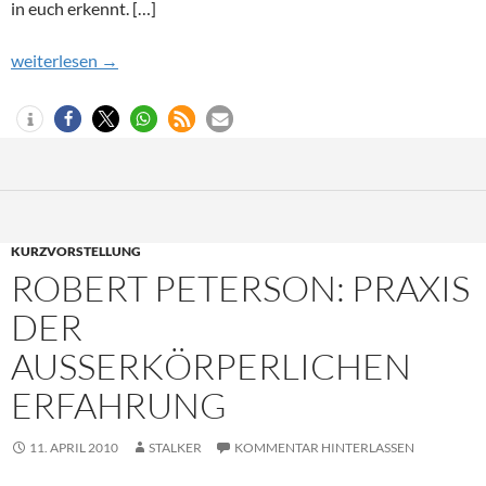
in euch erkennt. […]
Teil 12: Where We Are Going From Here
weiterlesen
→
KURZVORSTELLUNG
ROBERT PETERSON: PRAXIS
DER
AUSSERKÖRPERLICHEN E
RFAHRUNG
11. APRIL 2010
STALKER
KOMMENTAR HINTERLASSEN