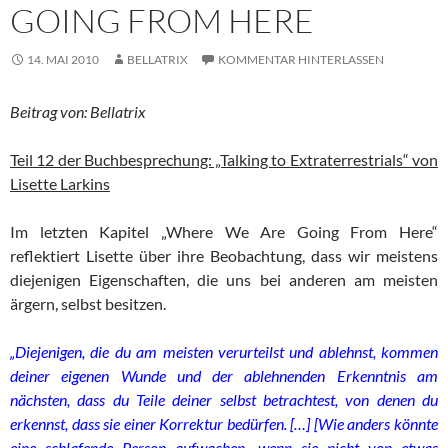
GOING FROM HERE
14. MAI 2010
BELLATRIX
KOMMENTAR HINTERLASSEN
Beitrag von: Bellatrix
Teil 12 der Buchbesprechung: „Talking to Extraterrestrials“ von
Lisette Larkins
Im letzten Kapitel „Where We Are Going From Here“
reflektiert Lisette über ihre Beobachtung, dass wir meistens
diejenigen Eigenschaften, die uns bei anderen am meisten
ärgern, selbst besitzen.
„Diejenigen, die du am meisten verurteilst und ablehnst, kommen
deiner eigenen Wunde und der ablehnenden Erkenntnis am
nächsten, dass du Teile deiner selbst betrachtest, von denen du
erkennst, dass sie einer Korrektur bedürfen. […] [Wie anders könnte
eine schlafende Person aufwachen, wenn sie nicht von etwas