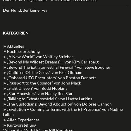
Der Hund, der keiner war
KATEGORIEN
►
Aktuelles
▼
Buchbesprechung
►
„A New World“ von Whitley Strieber
►
„Beyond My Wildest Dreams“ – von Kim Carlsberg
►
„Beyond The Extraterrestrial Firewall“ von Steve Boucher
►
„Children Of The Greys“ von Bret Oldham
►
„Onboard UFO Encounters“ von Preston Dennett
►
„Passport to the Cosmos“ von John Mack
►
„Sight Unseen“ von Budd Hopkins
►
„Star Ancestors“ von Nancy Red Star
►
„Talking to Extraterrestrials“ von Lisette Larkins
►
„The Custodians: Beyond Abduction“ von Dolores Cannon
►
„Evolution – Coming to Terms with the ET Presence“ von Nadine
Lalich
►
Alien Experiences
►
Kurzvorstellung
"Aliens Are With Us" von Bill Rountree