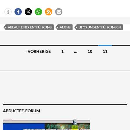
ABLAUF EINER ENTFÜHRUNG
ALIENS
UFOS UND ENTFÜHRUNGEN
Beitragsnavigation
← VORHERIGE
1
…
10
11
ABDUCTEE-FORUM