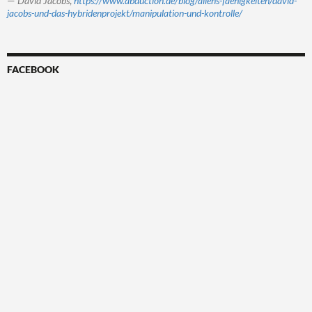
—
David Jacobs
,
https://www.abduction.de/blog/aliens-faehigkeiten/david-
jacobs-und-das-hybridenprojekt/manipulation-und-kontrolle/
FACEBOOK