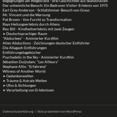
Begegnungen am Wegesrand - drei Geschichten aus Skandinavien
Der unheimliche Besuch: Ein Bedroom Visitor-Erlebnis von 1975
Earl Grey Anderson - Schlafzimmer-Besuch von Greys
Mr. Vincent und die Warnung
Pat Brown - Von Furcht zu Transformation
Rays Heilungserlebnis durch Aliens
Rev. Bill - Kindheitserlebnis mit zwei Zeugen
►
Deutschsprachiger Raum
"Abductees" - Animierter Kurzfilm
Alien Abductions - Zeichnungen deutscher Entführter
Die Allagash-Entführungen
Entführungstagebücher
Psychedelic in the Sky - Animierter Kurzfilm
Sébastien Duijndam: "Les Ailleurs"
Stephane Allix: "Erfahrene"
Witness of Another World
►
Gedankenwelten
►
Träume & Astrale Welten
►
Ufos & Sichtungen
►
Verarbeitung von Erlebnissen
Datenschutzerklärung
Stolz präsentiert von WordPress