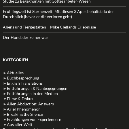
Studie zu Begegnungen mit Gottesanbeter-Wesen
Frühlingszeit ist Sternenzeit: Mit diesen 3 Apps behältst du den
Durchblick (bevor er dir verloren geht)
Aliens und Tiergestalten – Mike Clellands Erlebnisse
Der Hund, der keiner war
KATEGORIEN
►
Aktuelles
►
Buchbesprechung
►
English Translations
►
Entführungen & Nahbegegnungen
►
Entführungen in den Medien
▼
Filme & Dokus
►
Alien Abduction: Answers
►
Ariel Phenomenon
►
Breaking the Silence
▼
Erzählungen von Experiencern
▼
Aus aller Welt